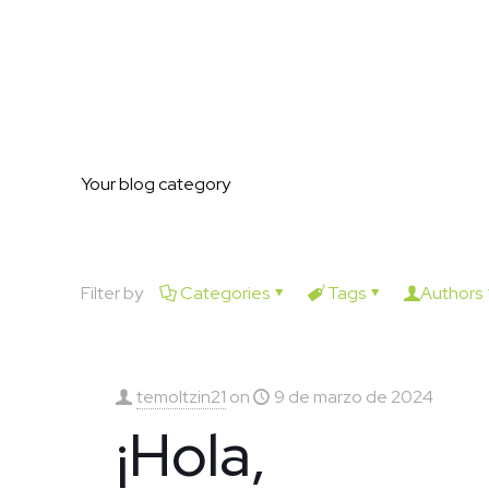
Your blog category
Filter by
Categories
Tags
Authors
temoltzin21
on
9 de marzo de 2024
¡Hola,